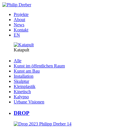
Projekte
About
News
Kontakt
EN
Katapult
Alle
Kunst im öffentlichen Raum
Kunst am Bau
Installation
Skulptur
Kleinplastik
Kinetisch
Kalypso
Urbane Visionen
DROP